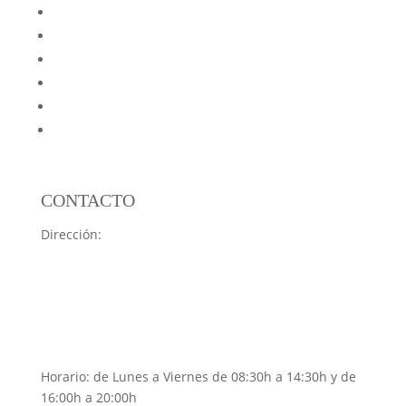
Reformas de Cocinas
Reformas de Baños
Aislamientos
Preguntas frecuentes
Blog
Mapa web
CONTACTO
Dirección:
C. Vuelta del Castillo, 9, Bajo, 31007
Pamplona, Navarra
Teléfono:
948 17 10 40
(Atendemos solo con cita
previa)
Email:
netinser@netinser.com
Horario: de Lunes a Viernes de 08:30h a 14:30h y de
16:00h a 20:00h