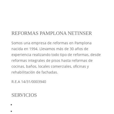
aten
He
resa
esta
er
cion
mos
en
emp
otra
es y
hec
vari
resa
refor
prec
ho
as
para
ma
io
la
refor
algu
no
REFORMAS PAMPLONA NETINSER
muy
refor
mas
na
dud
razo
ma
inte
obra
aria
Somos una empresa de reformas en Pamplona
nabl
del
gral
o
en
nacida en 1994. Llevamos más de 30 años de
e
port
es
refor
llam
experiencia realizando todo tipo de reformas, desde
al y
de
ma
arle
reformas integrales de pisos hasta reformas de
pint
vivie
en
s de
cocinas, baños, locales comerciales, oficinas y
ado
nda.
nue
nue
rehabilitación de fachadas.
el
Uno
stra
vo
R.E.A 14/31/0003940
hue
s
vivie
por
co
gran
nda
su
SERVICIOS
de
des
ha
prof
esc
prof
resp
esio
Reformas Netinser
aler
esio
ondi
nalid
Reformas de Pisos
a. El
nale
do
ad,p