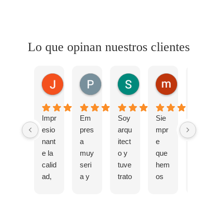
Lo que opinan nuestros clientes
Jesus Nieto
PILAR GARIN
Sandra Santander
mercedes o
hace 1 mes
hace 2 años
hace 2 años
hace 2 años
Impr
Em
Soy
Sie
Muy
esio
pres
arqu
mpr
reco
nant
a
itect
e
men
e la
muy
o y
que
dabl
calid
seri
tuve
hem
e,si
ad,
a y
trato
os
tuvi
serv
com
con
recu
ese
icio
pete
esta
rrido
que
y
nte.
emp
a
hac