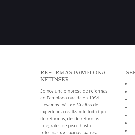
REFORMAS PAMPLONA
SE
NETINSER
Re
Somos una empresa de reformas
Re
en Pamplona nacida en 1994.
Re
Llevamos más de 30 años de
Re
experiencia realizando todo tipo
Re
de reformas, desde reformas
Ai
integrales de pisos hasta
Pr
reformas de cocinas, baños,