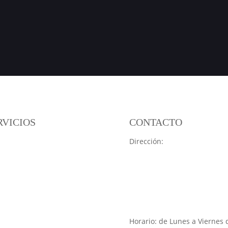
RVICIOS
CONTACTO
Dirección:
C. Vuelta del Castil
formas Netinser
9, Bajo, 31007 Pamplona, Na
formas de Pisos
formas de Locales y Oficinas
Teléfono:
948 17 10 40
formas de Cocinas
(Atendemos solo con cita pre
formas de Baños
Email:
netinser@netinser.c
slamientos
eguntas frecuentes
Horario: de Lunes a Viernes 