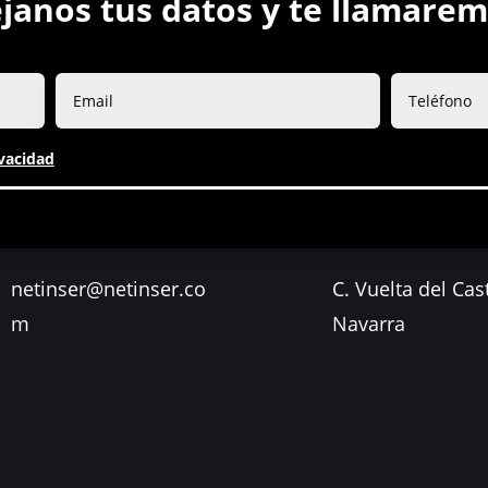
janos tus datos y te llamare
ivacidad
netinser@netinser.co
C. Vuelta del Cas
m
Navarra