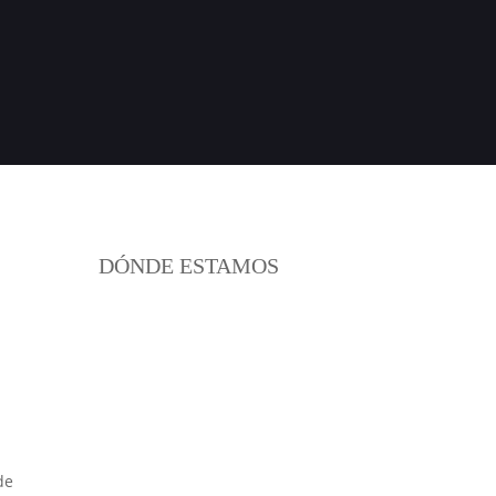
DÓNDE ESTAMOS
lo,
varra
via)
om
de