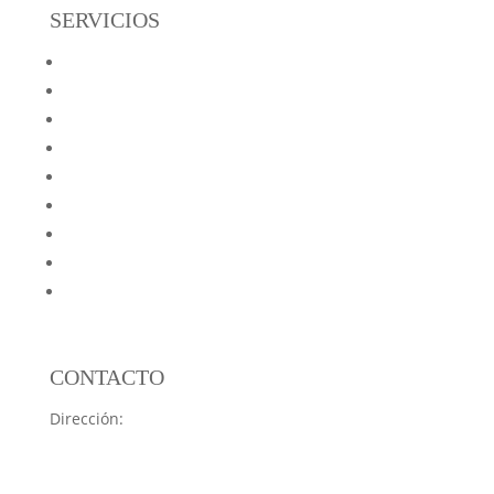
SERVICIOS
Reformas Netinser
Reformas de Pisos
Reformas de Locales y Oficinas
Reformas de Cocinas
Reformas de Baños
Aislamientos
Preguntas frecuentes
Blog
Mapa web
CONTACTO
Dirección:
C. Vuelta del Castillo, 9, Bajo, 31007
Pamplona, Navarra
Teléfono:
948 17 10 40
(Atendemos solo con cita