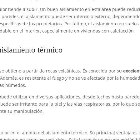
 calor tiende a subir. Un buen aislamiento en esta área puede reduc
as paredes, el aislamiento puede ser interno o externo, dependiend
specíficas de los propietarios. Por último, el aislamiento en suelos
ble en el interior, especialmente en viviendas con calefacción
aislamiento térmico
se obtiene a partir de rocas volcánicas. Es conocida por su
excelen
 Además, es resistente al fuego y no se ve afectada por la humedad
imas húmedos.
 puede utilizar en diversas aplicaciones, desde techos hasta parede
e ser irritante para la piel y las vías respiratorias, por lo que s
nte su manipulación.
lar en el ámbito del aislamiento térmico. Su principal ventaja es 
ndimiento en espacios reducidos. Esto la convierte en una opción i