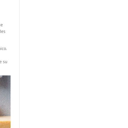
ue
les
ico.
e su