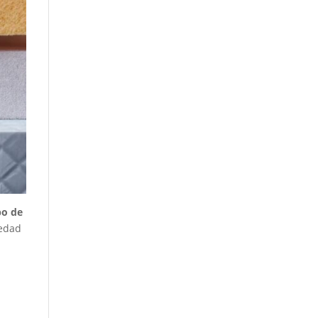
po de
medad