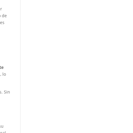
ir
o de
 es
te
, lo
s. Sin
e
su
deal