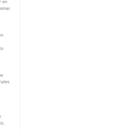
r en
 tomar
en
s
to
ue
iales
e
to.