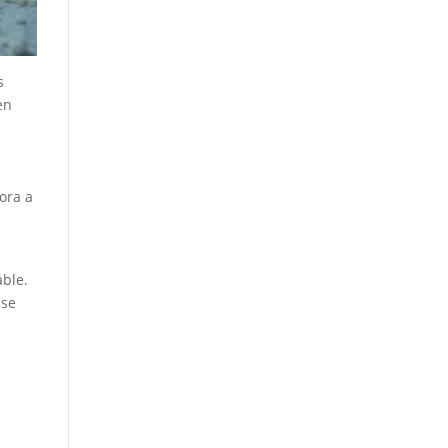
s
en
bora a
able.
 se