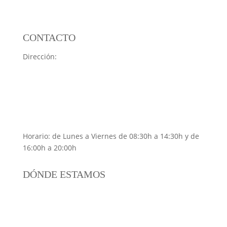
CONTACTO
Dirección:
C. Vuelta del Castillo, 9, Bajo, 31007
Pamplona, Navarra
Teléfono:
948 17 10 40
(Atendemos solo con cita
previa)
Email:
netinser@netinser.com
Horario: de Lunes a Viernes de 08:30h a 14:30h y de
16:00h a 20:00h
DÓNDE ESTAMOS