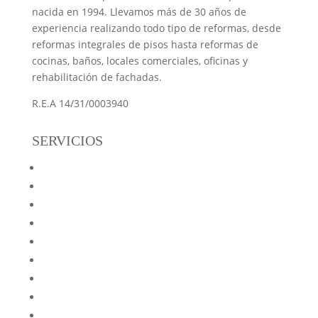
nacida en 1994. Llevamos más de 30 años de
experiencia realizando todo tipo de reformas, desde
reformas integrales de pisos hasta reformas de
cocinas, baños, locales comerciales, oficinas y
rehabilitación de fachadas.
R.E.A 14/31/0003940
SERVICIOS
Reformas Netinser
Reformas de Pisos
Reformas de Locales y Oficinas
Reformas de Cocinas
Reformas de Baños
Aislamientos
Preguntas frecuentes
Blog
Mapa web